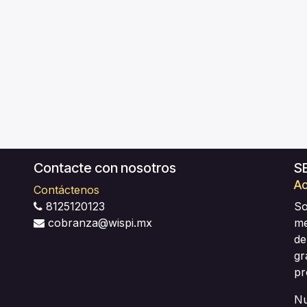
Contacte con nosotros
S
Ac
Contáctenos
8125120123
So
cobranza@wispi.mx
me
de
gr
pr
Nu