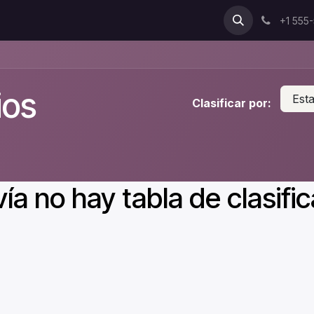
yuda
Empleos
+1 555
ios
Est
Clasificar por:
ía no hay tabla de clasific